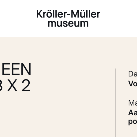
Laden...
 EEN
 X 2
v
Aardewerk (faience: Delfts
po