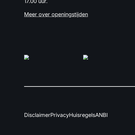
17.00 uur.
Meer over openingstijden
Disclaimer
Privacy
Huisregels
ANBI