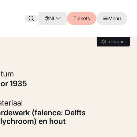
NL
Tickets
Menu
Lees voor
Lees voor
Datum
oor 1935
Materiaal
lychroom) en hout