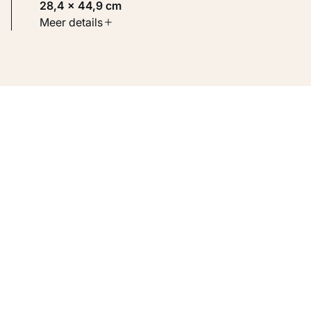
28,4 × 44,9 cm
Soort werk
Meer details
Werken op papier
Inventarisnummer
KM 105.864