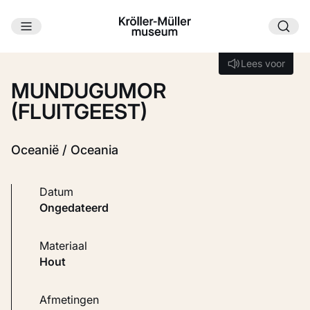
Ga naar hoofdinhoud
Laden...
Lees voor
Lees voor
MUNDUGUMOR
(FLUITGEEST)
Oceanië / Oceania
Datum
ongedateerd
Materiaal
Hout
Afmetingen