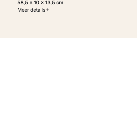
58,5 × 10 × 13,5 cm
Soort werk
Meer details
Beelden
Inventarisnummer
KM 122.609
Bron
Schenking Ida en Piet Sanders, Schiedam