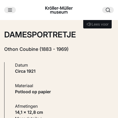
Ga naar hoofdinhoud
Laden...
Lees voor
Lees voor
DAMESPORTRETJE
Othon Coubine (1883 - 1969)
Datum
circa 1921
Materiaal
Potlood op papier
Afmetingen
14,1 × 12,8 cm