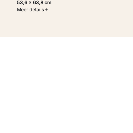
53,6 × 63,8 cm
Soort werk
Meer details
Fotografie
Inventarisnummer
KM 105.540