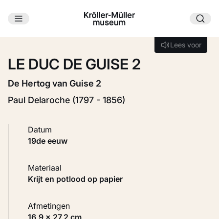
Ga naar hoofdinhoud
Laden...
Lees voor
Lees voor
LE DUC DE GUISE 2
De Hertog van Guise 2
Paul Delaroche (1797 - 1856)
Datum
19de eeuw
Materiaal
Krijt en potlood op papier
Afmetingen
16,9 × 27,2 cm