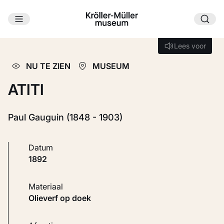
Ga naar hoofdinhoud
Laden...
Lees voor
Lees voor
NU TE ZIEN
MUSEUM
ATITI
Paul Gauguin (1848 - 1903)
Datum
1892
Materiaal
Olieverf op doek