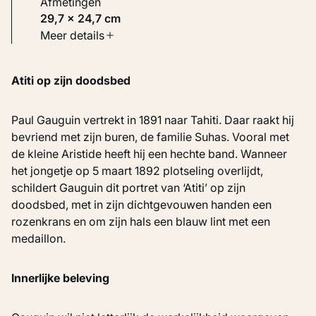
Afmetingen
29,7 × 24,7 cm
Soort werk
Meer details
Schilderijen
Atiti op zijn doodsbed
Inventarisnummer
KM 104.366
Paul Gauguin vertrekt in 1891 naar Tahiti. Daar raakt hij
bevriend met zijn buren, de familie Suhas. Vooral met
de kleine Aristide heeft hij een hechte band. Wanneer
het jongetje op 5 maart 1892 plotseling overlijdt,
schildert Gauguin dit portret van ‘Atiti’ op zijn
doodsbed, met in zijn dichtgevouwen handen een
rozenkrans en om zijn hals een blauw lint met een
medaillon.
Innerlijke beleving