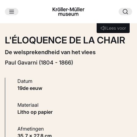
Ga naar hoofdinhoud
Laden...
Lees voor
Lees voor
L'ÉLOQUENCE DE LA CHAIR
De welsprekendheid van het vlees
Paul Gavarni (1804 - 1866)
Datum
19de eeuw
Materiaal
Litho op papier
Afmetingen
35,7 × 27,8 cm