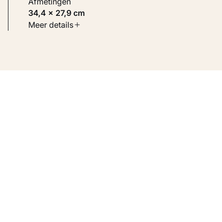
Afmetingen
34,4 × 27,9 cm
Soort werk
Meer details
Werken op papier
Inventarisnummer
KM 105.032