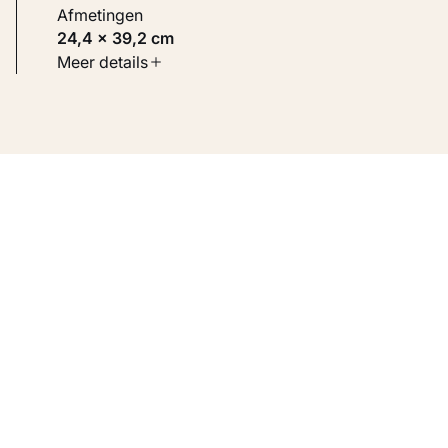
Afmetingen
24,4 × 39,2 cm
Soort werk
Meer details
Werken op papier
Inventarisnummer
KM 111.445