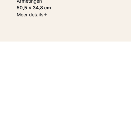
Afmetingen
50,5 × 34,8 cm
Soort werk
Meer details
Schilderijen
Inventarisnummer
KM 100.053