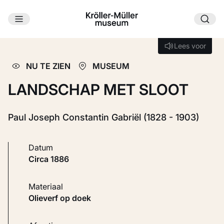
Ga naar hoofdinhoud
Laden...
Lees voor
Lees voor
NU TE ZIEN
MUSEUM
LANDSCHAP MET SLOOT
Paul Joseph Constantin Gabriël (1828 - 1903)
Datum
circa 1886
Materiaal
Olieverf op doek