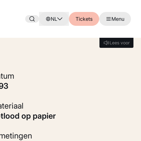
NL
Tickets
Menu
Lees voor
Lees voor
Datum
993
Materiaal
otlood op papier
fmetingen