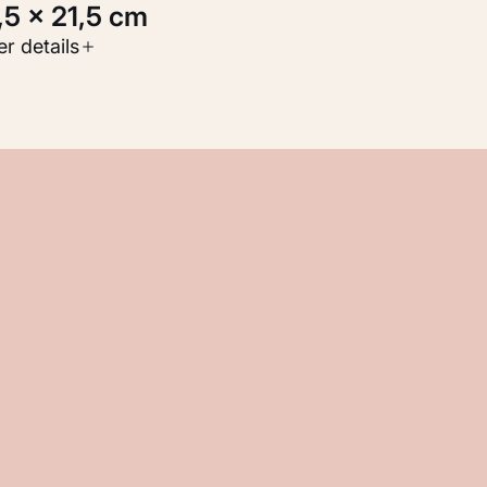
1,5 × 21,5 cm
oort werk
r details
Werken op papier
nventarisnummer
KM 109.458