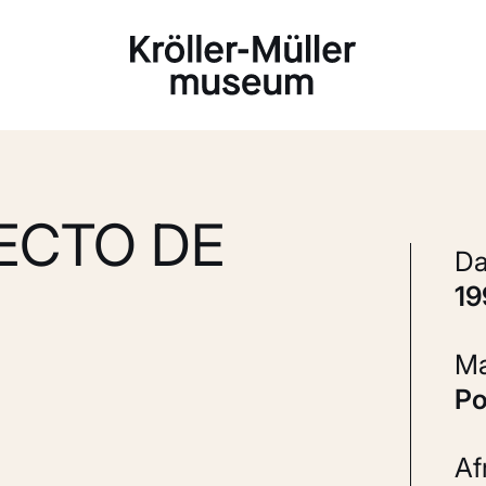
Laden...
ECTO DE
1
P
A