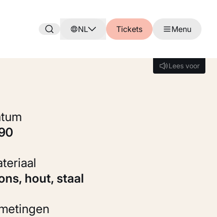
NL
Tickets
Menu
Lees voor
Lees voor
Datum
990
Materiaal
rons, hout, staal
fmetingen