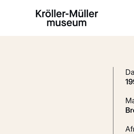
Laden...
1
B
A