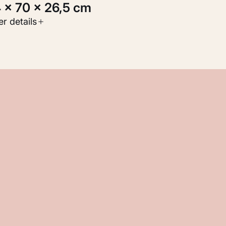
4 × 70 × 26,5 cm
oort werk
r details
eelden
nventarisnummer
M 116.853