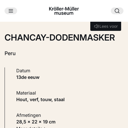
Ga naar hoofdinhoud
Laden...
Lees voor
Lees voor
CHANCAY-DODENMASKER
Peru
Datum
13de eeuw
Materiaal
Hout, verf, touw, staal
Afmetingen
28,5 × 22 × 19 cm