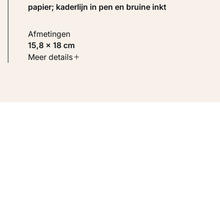
papier; kaderlijn in pen en bruine inkt
Afmetingen
15,8 × 18 cm
Soort werk
Meer details
Werken op papier
Inventarisnummer
KM 105.692