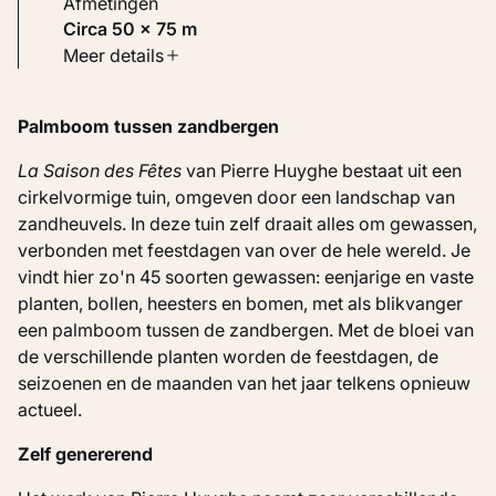
Afmetingen
Circa 50 × 75 m
Soort werk
Meer details
Beelden
Palmboom tussen zandbergen
Inventarisnummer
KM 134.038
La Saison des Fêtes
van Pierre Huyghe bestaat uit een
cirkelvormige tuin, omgeven door een landschap van
zandheuvels. In deze tuin zelf draait alles om gewassen,
Bron
verbonden met feestdagen van over de hele wereld. Je
Verworven met steun van de BankGiro Loterij
vindt hier zo'n 45 soorten gewassen: eenjarige en vaste
planten, bollen, heesters en bomen, met als blikvanger
een palmboom tussen de zandbergen. Met de bloei van
de verschillende planten worden de feestdagen, de
seizoenen en de maanden van het jaar telkens opnieuw
actueel.
Zelf genererend