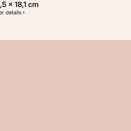
5,5 × 18,1 cm
oort werk
r details
Werken op papier
nventarisnummer
M 111.349