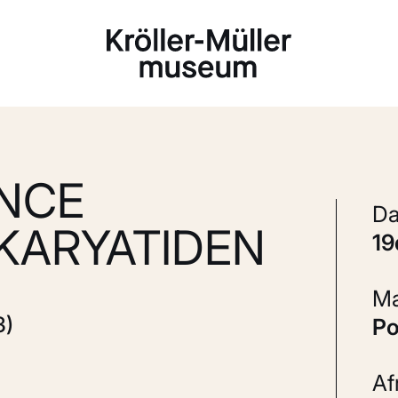
Laden...
ANCE
KARYATIDEN
1
3)
P
A