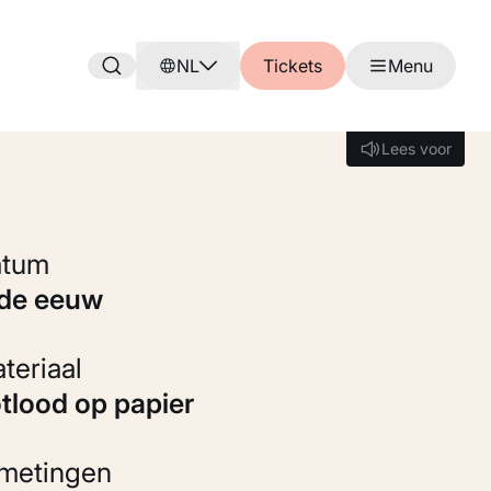
NL
Tickets
Menu
Lees voor
Lees voor
Datum
9de eeuw
Materiaal
otlood op papier
fmetingen