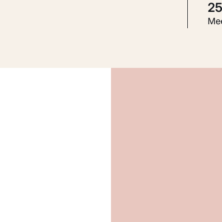
2
S
Mee
I
K