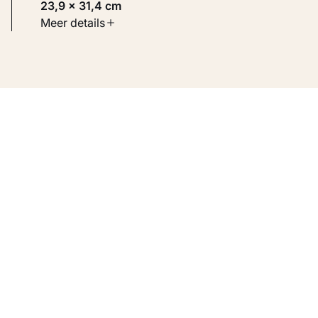
23,9 × 31,4 cm
Soort werk
Meer details
Werken op papier
Inventarisnummer
KM 101.632