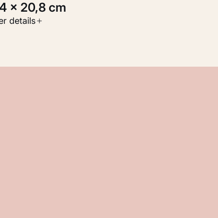
1,4 × 20,8 cm
oort werk
r details
Werken op papier
nventarisnummer
M 111.086