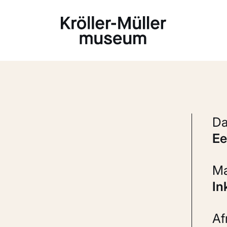
Laden...
e
In
A