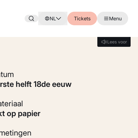
NL
Tickets
Menu
Lees voor
Lees voor
Datum
erste helft 18de eeuw
Materiaal
kt op papier
fmetingen