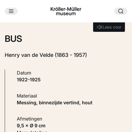
Ga naar hoofdinhoud
Laden...
Lees voor
Lees voor
BUS
Henry van de Velde (1863 - 1957)
Datum
1922-1925
Materiaal
Messing, binnezijde vertind, hout
Afmetingen
9,5 × Ø 9 cm