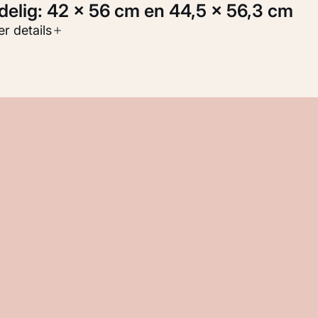
-delig: 42 × 56 cm en 44,5 × 56,3 cm
oort werk
r details
Werken op papier
nventarisnummer
M 118.075