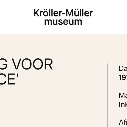
Laden...
G VOOR
CE'
1
In
A