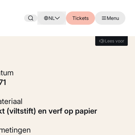
NL
Tickets
Menu
Lees voor
Lees voor
Datum
971
Materiaal
kt (viltstift) en verf op papier
fmetingen