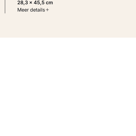
28,3 × 45,5 cm
Soort werk
Meer details
Werken op papier
Inventarisnummer
KM 109.062