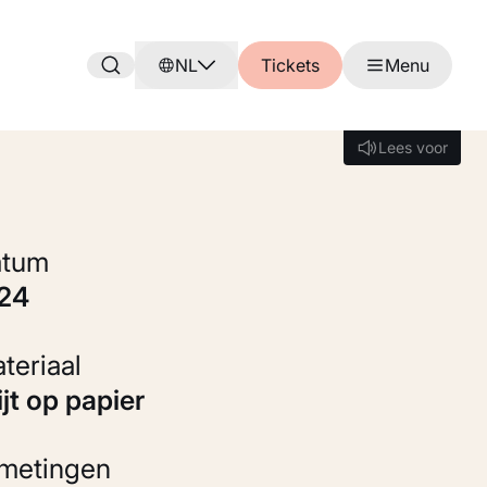
NL
Tickets
Menu
Lees voor
Lees voor
Datum
924
Materiaal
rijt op papier
fmetingen