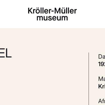
Laden...
EL
1
K
A