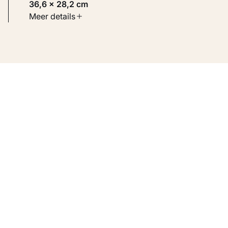
36,6 × 28,2 cm
Soort werk
Meer details
Werken op papier
Inventarisnummer
KM 106.565