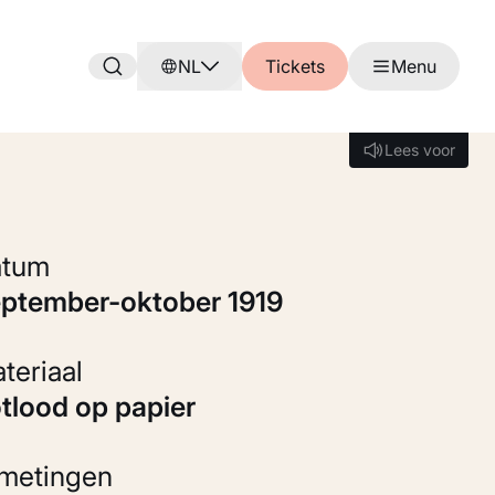
NL
Tickets
Menu
Lees voor
Lees voor
Datum
eptember-oktober 1919
Materiaal
otlood op papier
fmetingen