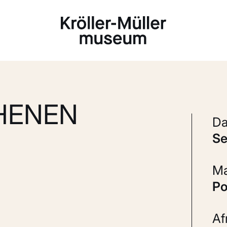
Laden...
HENEN
s
P
A