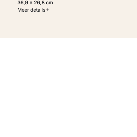
36,9 × 26,8 cm
Soort werk
Meer details
Werken op papier
Inventarisnummer
KM 107.423