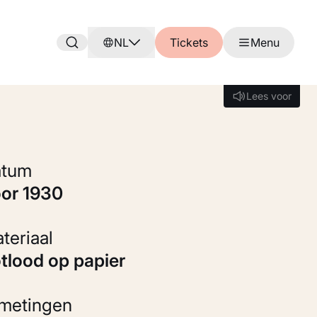
NL
Tickets
Menu
Lees voor
Lees voor
Datum
oor 1930
Materiaal
otlood op papier
fmetingen