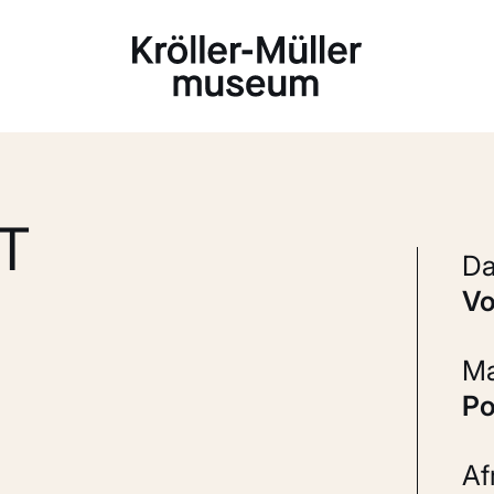
Laden...
T
v
P
A