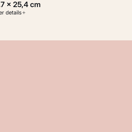
4,7 × 25,4 cm
oort werk
r details
Werken op papier
nventarisnummer
M 104.915