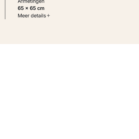
Afmetingen
65 × 65 cm
Soort werk
Meer details
Werken op papier
Inventarisnummer
KM 102.416-15