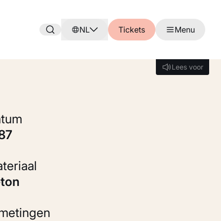
NL
Tickets
Menu
Lees voor
Lees voor
Datum
987
Materiaal
eton
fmetingen