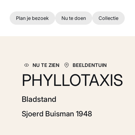
Ga naar hoofdinhoud
Plan je bezoek
Nu te doen
Collectie
NU TE ZIEN
BEELDENTUIN
PHYLLOTAXIS
Bladstand
Sjoerd Buisman 1948