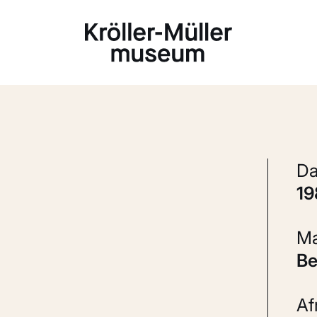
Laden...
1
B
A