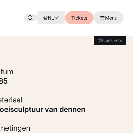
NL
Tickets
Menu
Lees voor
Lees voor
Datum
985
Materiaal
Groeisculptuur van dennen
fmetingen