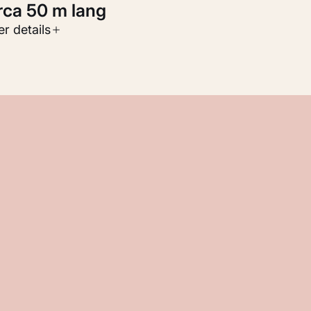
irca 50 m lang
oort werk
r details
eelden
nventarisnummer
M 117.713