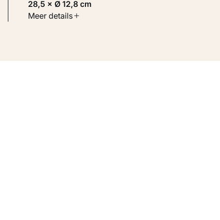
28,5 × Ø 12,8 cm
Soort werk
Meer details
Toegepaste kunst
Inventarisnummer
KM 105.667