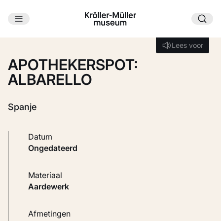
Ga naar hoofdinhoud
Laden...
Lees voor
Lees voor
APOTHEKERSPOT:
ALBARELLO
Spanje
Datum
ongedateerd
Materiaal
Aardewerk
Afmetingen