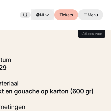
NL
Tickets
Menu
Lees voor
Lees voor
Datum
929
Materiaal
nkt en gouache op karton (600 gr)
fmetingen