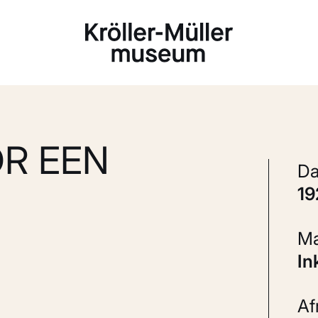
Laden...
R EEN
1
I
A