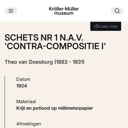
Ga naar hoofdinhoud
Laden...
Lees voor
Lees voor
SCHETS NR 1 N.A.V.
'CONTRA-COMPOSITIE I'
Theo van Doesburg (1883 - 1931)
Datum
1924
Materiaal
Krijt en potlood op millimeterpapier
Afmetingen