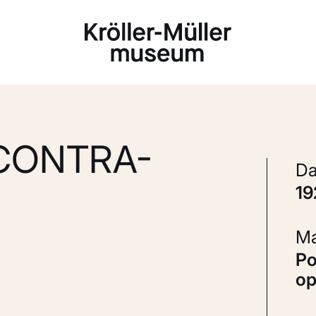
Laden...
CONTRA-
1
Potlood en gouache op ruitjespapier
op