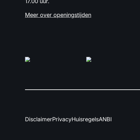
17.00 uur.
Meer over openingstijden
Disclaimer
Privacy
Huisregels
ANBI