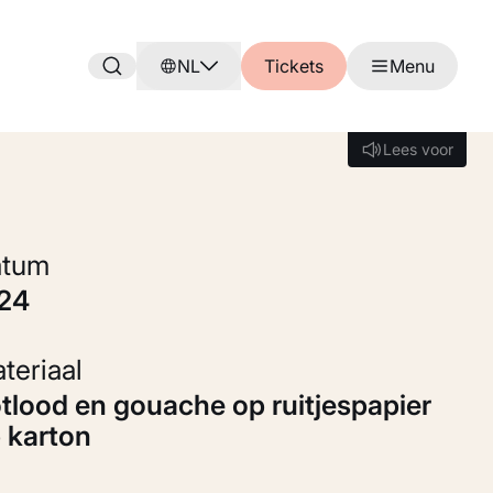
NL
Tickets
Menu
Lees voor
Lees voor
Datum
924
Materiaal
 karton