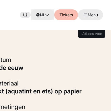
NL
Tickets
Menu
Lees voor
Lees voor
Datum
9de eeuw
Materiaal
kt (aquatint en ets) op papier
fmetingen