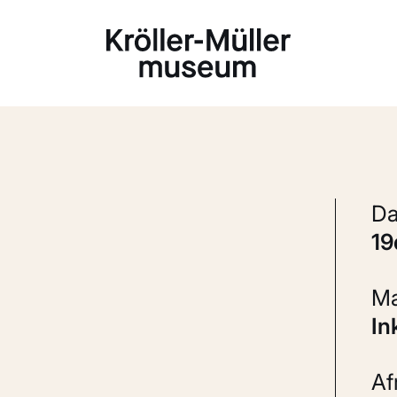
Laden...
1
In
A