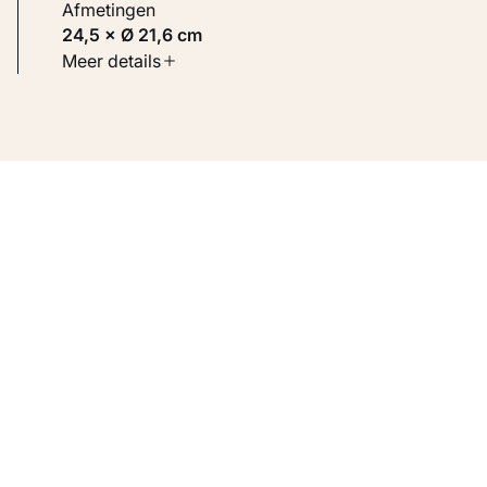
Afmetingen
24,5 × Ø 21,6 cm
Soort werk
Meer details
Toegepaste kunst
Inventarisnummer
KM 100.407