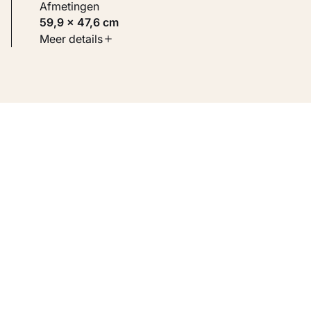
Afmetingen
59,9 × 47,6 cm
Soort werk
Meer details
Werken op papier
Inventarisnummer
KM 119.162