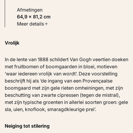
Afmetingen
64,9 × 81,2 cm
Soort werk
Meer details
Schilderijen
Vrolijk
Inventarisnummer
KM 108.685
In de lente van 1888 schildert Van Gogh veertien doeken
met fruitbomen of boomgaarden in bloei, motieven
‘waar iedereen vrolijk van wordt’. Deze voorstelling
beschrijft hij als ‘de ingang van een Provençaalse
boomgaard met zijn gele rieten omheiningen, met zijn
beschutting van zwarte cipressen (tegen de mistral),
met zijn typische groenten in allerlei soorten groen: gele
sla, uien, knoflook, smaragdkleurige prei’.
Neiging tot stilering