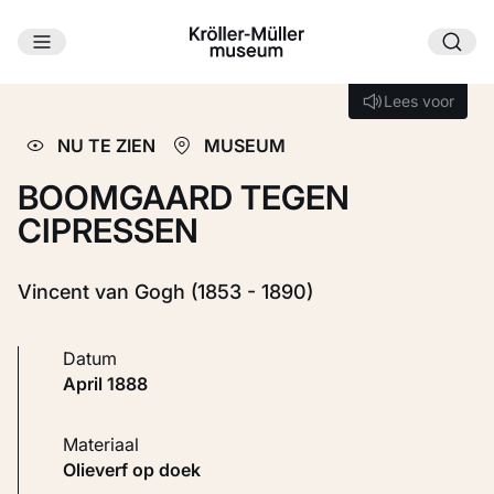
Ga naar hoofdinhoud
Laden...
Lees voor
Lees voor
NU TE ZIEN
MUSEUM
BOOMGAARD TEGEN
CIPRESSEN
Vincent van Gogh (1853 - 1890)
Datum
april 1888
Materiaal
Olieverf op doek