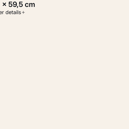
3 × 59,5 cm
oort werk
r details
childerijen
nventarisnummer
M 104.010