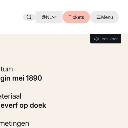
NL
Tickets
Menu
Lees voor
Lees voor
Datum
egin mei 1890
Materiaal
Olieverf op doek
fmetingen