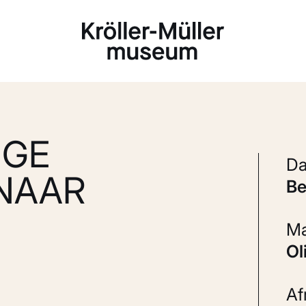
Laden...
IGE
(NAAR
b
A