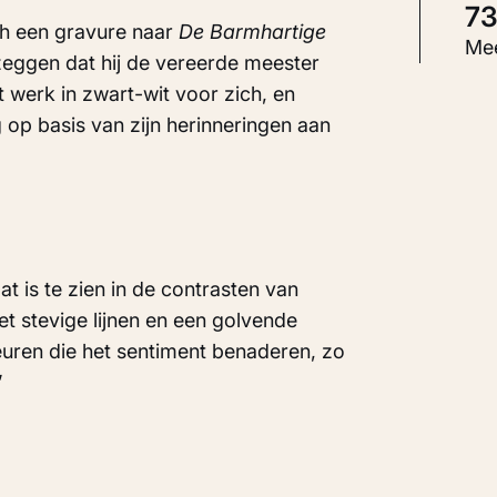
7
gh een gravure naar
De Barmhartige
S
Mee
 zeggen dat hij de vereerde meester
S
t werk in zwart-wit voor zich, en
 op basis van zijn herinneringen aan
I
K
t is te zien in de contrasten van
et stevige lijnen en een golvende
uren die het sentiment benaderen, zo
’