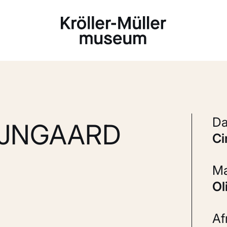
Laden...
IJNGAARD
A