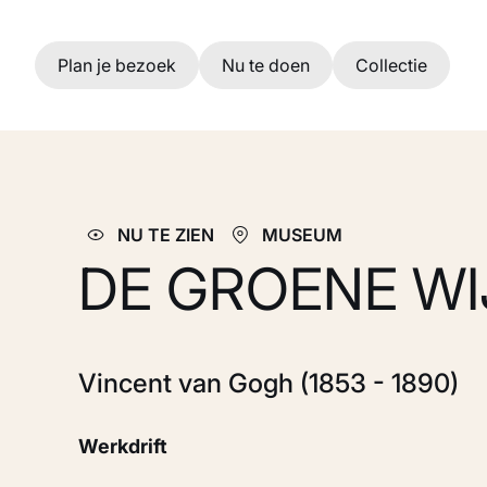
Ga naar hoofdinhoud
Plan je bezoek
Nu te doen
Collectie
NU TE ZIEN
MUSEUM
DE GROENE W
Vincent van Gogh (1853 - 1890)
Werkdrift