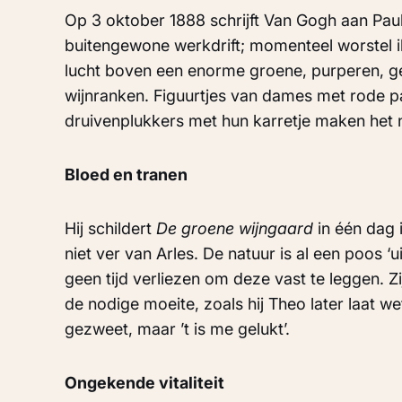
Op 3 oktober 1888 schrijft Van Gogh aan Pau
buitengewone werkdrift; momenteel worstel 
lucht boven een enorme groene, purperen, ge
wijnranken. Figuurtjes van dames met rode pa
druivenplukkers met hun karretje maken het no
Bloed en tranen
Hij schildert
De groene wijngaard
in één dag 
niet ver van Arles. De natuur is al een poos ‘u
geen tijd verliezen om deze vast te leggen. Z
de nodige moeite, zoals hij Theo later laat we
gezweet, maar ’t is me gelukt’.
Ongekende vitaliteit