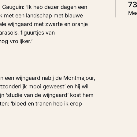
7
l Gauguin: ‘Ik heb dezer dagen een
S
Mee
ik met een landschap met blauwe
S
le wijngaard met zwarte en oranje
rasols, figuurtjes van
g vrolijker.’
I
K
in een wijngaard nabij de Montmajour,
itzonderlijk mooi geweest’ en hij wil
ijn ‘studie van de wijngaard’ kost hem
ten: ‘bloed en tranen heb ik erop