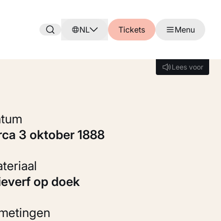
NL
Tickets
Menu
Lees voor
Lees voor
Datum
circa 3 oktober 1888
Materiaal
Olieverf op doek
fmetingen