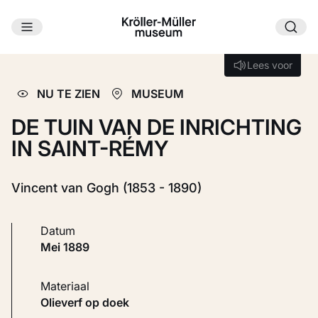
Ga naar hoofdinhoud
Laden...
Lees voor
Lees voor
NU TE ZIEN
MUSEUM
DE TUIN VAN DE INRICHTING
IN SAINT-RÉMY
Vincent van Gogh (1853 - 1890)
Datum
mei 1889
Materiaal
Olieverf op doek