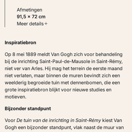
Afmetingen
91,5 × 72 cm
Soort werk
Meer details
Schilderijen
Inspiratiebron
Inventarisnummer
KM 101.508
Op 8 mei 1889 meldt Van Gogh zich voor behandeling
bij de inrichting Saint-Paul-de-Mausole in Saint-Rémy,
niet ver van Arles. Hij mag het terrein de eerste maand
niet verlaten, maar binnen de muren bevindt zich een
weelderig begroeide tuin met dennenbomen, die een
grote inspiratiebron blijkt voor nieuwe studies en
motieven.
Bijzonder standpunt
Voor
De tuin van de inrichting in Saint-Rémy
kiest Van
Gogh een bijzonder standpunt, vlak naast de muur van