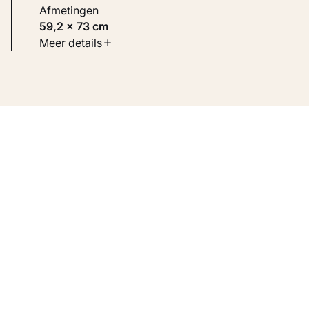
Afmetingen
59,2 × 73 cm
Soort werk
Meer details
Schilderijen
Inventarisnummer
KM 100.549