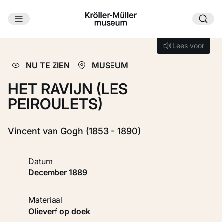
Ga naar hoofdinhoud
Laden...
Lees voor
Lees voor
NU TE ZIEN
MUSEUM
HET RAVIJN (LES
PEIROULETS)
Vincent van Gogh (1853 - 1890)
Datum
december 1889
Materiaal
Olieverf op doek