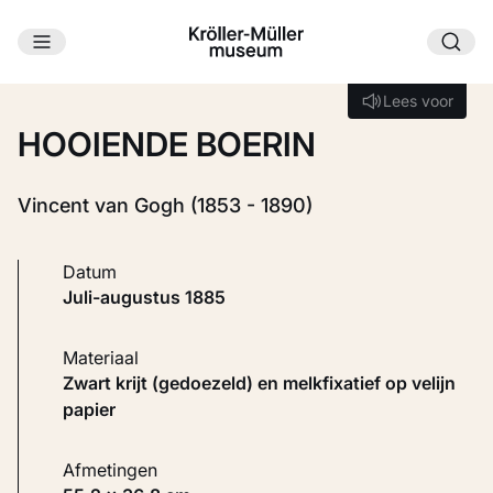
Ga naar hoofdinhoud
Laden...
Lees voor
Lees voor
HOOIENDE BOERIN
Vincent van Gogh (1853 - 1890)
Datum
juli-augustus 1885
Materiaal
Zwart krijt (gedoezeld) en melkfixatief op velijn
papier
Afmetingen