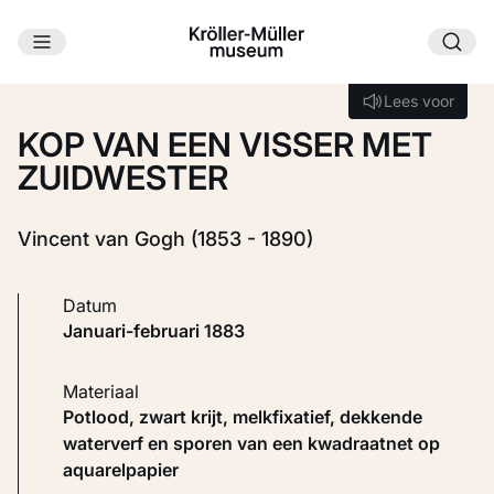
Ga naar hoofdinhoud
Laden...
Lees voor
Lees voor
KOP VAN EEN VISSER MET
ZUIDWESTER
Vincent van Gogh (1853 - 1890)
Datum
januari-februari 1883
Materiaal
Potlood, zwart krijt, melkfixatief, dekkende
waterverf en sporen van een kwadraatnet op
aquarelpapier