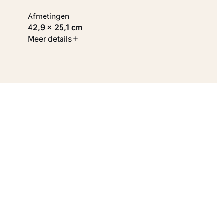
Afmetingen
42,9 × 25,1 cm
Soort werk
Meer details
Werken op papier
Inventarisnummer
KM 125.319