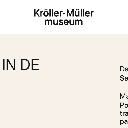
Laden...
IN DE
s
Potlood, gekleurd krijt en
tr
pa