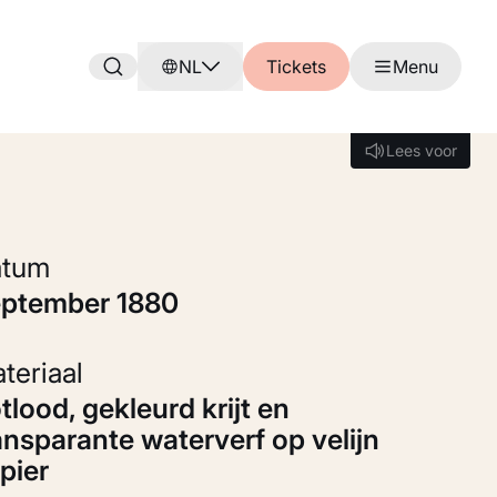
NL
Tickets
Menu
Lees voor
Lees voor
Datum
eptember 1880
Materiaal
ansparante waterverf op velijn
pier