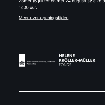
Zomer (6 juli tot en met 24 augustus): elke 
17.00 uur.
Meer over openingstijden