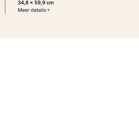
34,8 × 59,9 cm
Soort werk
Meer details
Werken op papier
Inventarisnummer
KM 122.956