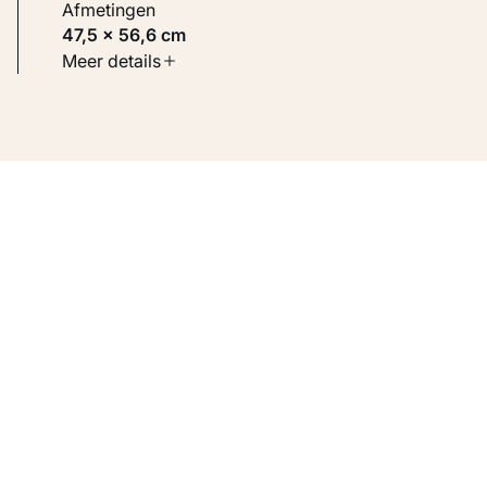
Afmetingen
47,5 × 56,6 cm
Soort werk
Meer details
Werken op papier
Inventarisnummer
KM 125.482
Bron
Verworven met steun van de Vereniging
Rembrandt