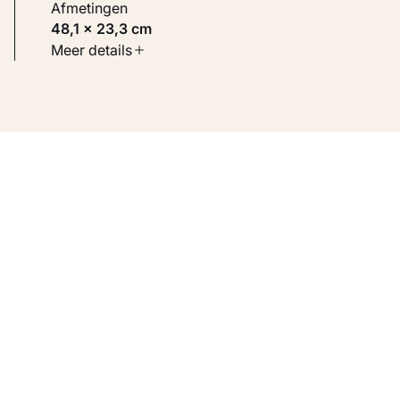
Afmetingen
48,1 × 23,3 cm
Soort werk
Meer details
Werken op papier
Inventarisnummer
KM 123.042