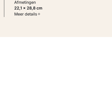
Afmetingen
22,1 × 28,8 cm
Soort werk
Meer details
Werken op papier
Inventarisnummer
KM 121.207